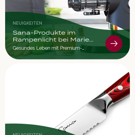
NEUIGKEITEN
Sana-Produkte im
Rampenlicht bei Marie
Claire Frankreich
Gesundes Leben mit Premium-
Küchengeräten aufwerten
NEUIGKEITEN