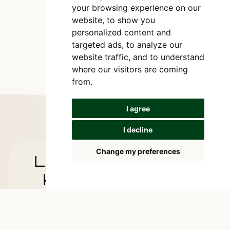
your browsing experience on our
website, to show you
personalized content and
targeted ads, to analyze our
website traffic, and to understand
where our visitors are coming
from.
I agree
I decline
Change my preferences
Lassen Sie uns in
Kontakt bleiben
Haben Sie Fragen oder Anmerkungen? Der
einfachste Weg, mit uns zu kommunizieren, ist
über das Kontaktformular. Hinterlassen Sie uns