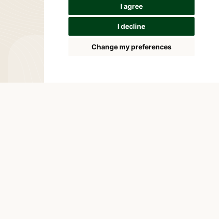
I agree
I decline
Change my preferences
Zůstaňme v
kontaktu
Máte nějaké dotazy nebo připomínky?
Nejjednodušší způsob, jak s námi
komunikovat, je prostřednictvím kontaktního
formuláře. Zanechte nám zprávu a my se vám
co nejdříve ozveme.
Kontaktní formulář
Phone:
+420 775 584 237